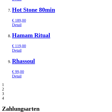
Hot Stone 80min
€
189,00
Detail
Hamam Ritual
€
119,00
Detail
Rhassoul
€
99,00
Detail
1
2
3
4
Zahlungsarten