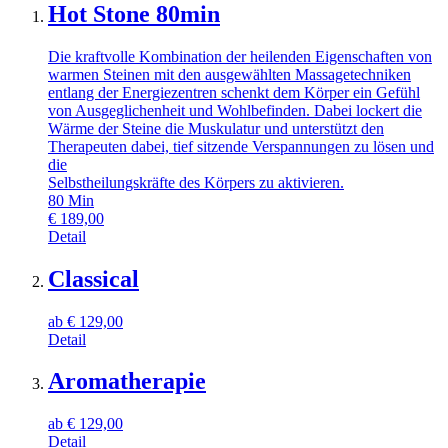
Hot Stone 80min
Die kraftvolle Kombination der heilenden Eigenschaften von
warmen Steinen mit den ausgewählten Massagetechniken
entlang der Energiezentren schenkt dem Körper ein Gefühl
von Ausgeglichenheit und Wohlbefinden. Dabei lockert die
Wärme der Steine die Muskulatur und unterstützt den
Therapeuten dabei, tief sitzende Verspannungen zu lösen und
die
Selbstheilungskräfte des Körpers zu aktivieren.
80
Min
€
189,00
Detail
Classical
ab
€
129,00
Detail
Aromatherapie
ab
€
129,00
Detail