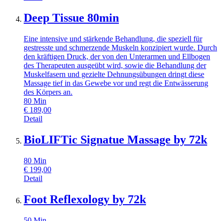
Deep Tissue 80min
Eine intensive und stärkende Behandlung, die speziell für
gestresste und schmerzende Muskeln konzipiert wurde. Durch
den kräftigen Druck, der von den Unterarmen und Ellbogen
des Therapeuten ausgeübt wird, sowie die Behandlung der
Muskelfasern und gezielte Dehnungsübungen dringt diese
Massage tief in das Gewebe vor und regt die Entwässerung
des Körpers an.
80
Min
€
189,00
Detail
BioLIFTic Signatue Massage by 72k
80
Min
€
199,00
Detail
Foot Reflexology by 72k
50
Min